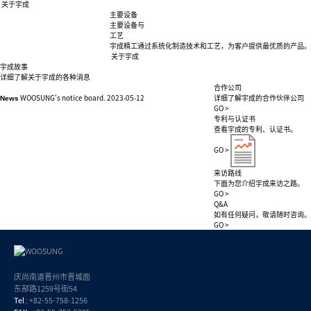
关于宇成
主要设备
主要设备与
工艺
宇成精工通过系统化制造技术和工艺，
为客户提供最优质的产品。
关于宇成
宇成故事
详细了解关于宇成的各种消息
合作公司
WOOSUNG's notice board.
2023-05-12
详细了解宇成的合作伙伴公司
News
GO >
专利与认证书
查看宇成的专利、认证书。
GO >
来访路线
下面为您介绍宇成来访之路。
GO >
Q&A
如有任何疑问，敬请随时咨询。
GO >
庆尚南道晋州市晋城面
东部路1259号街54
Tel
: +82-55-758-1256